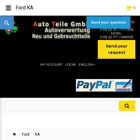
Ford KA
0
TEL:
[+49] (0) 2232-5205
Send your question
MOBIL:
[+49] (0) 157 / 77713535
MOBIL:
[+49] (0) 177 / 4080033
Send your
request
MY ACCOUNT
LOGIN
ENGLISH
Ford
KA