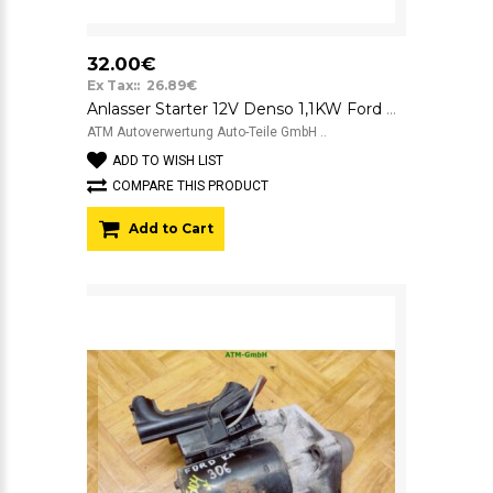
32.00€
Ex Tax:: 26.89€
Anlasser Starter 12V Denso 1,1KW Ford KA 1,3L 63223538 95FB11000BD 09K38
ATM Autoverwertung Auto-Teile GmbH ..
ADD TO WISH LIST
COMPARE THIS PRODUCT
Add to Cart