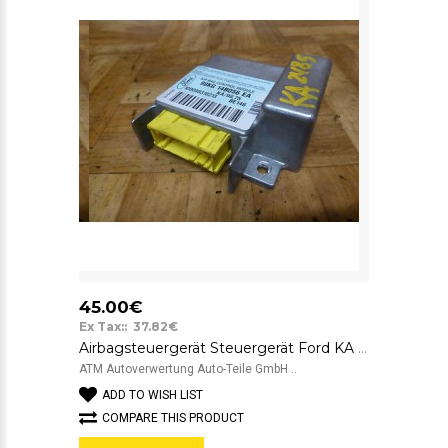
45.00€
Ex Tax:: 37.82€
Airbagsteuergerät Steuergerät Ford KA 98KG14B056EA 1000983213 BE146
ATM Autoverwertung Auto-Teile GmbH ..
ADD TO WISH LIST
COMPARE THIS PRODUCT