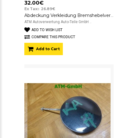
32.00€
Ex Tax:: 26.89€
Abdeckung Verkleidung Bremshebelverkleidung Ford KA 735433909 plastal C528
ATM Autoverwertung Auto-Teile GmbH ..
ADD TO WISH LIST
COMPARE THIS PRODUCT
Add to Cart