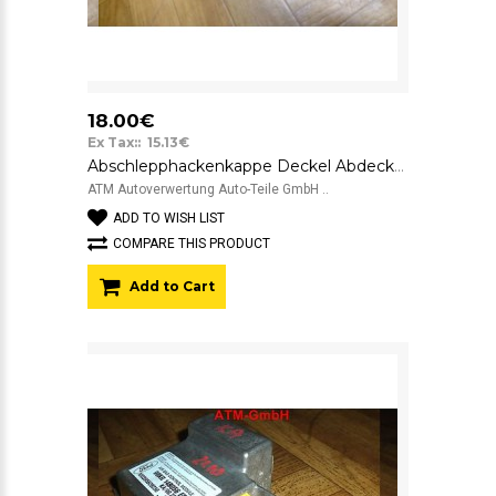
18.00€
Ex Tax:: 15.13€
Abschlepphackenkappe Deckel Abdeckung Ford KA hinten XS5117D781BEW
ATM Autoverwertung Auto-Teile GmbH ..
ADD TO WISH LIST
COMPARE THIS PRODUCT
Add to Cart