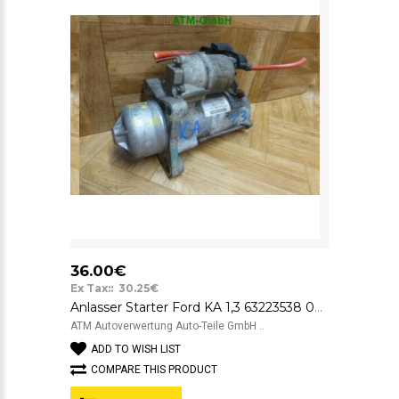
36.00€
Ex Tax:: 30.25€
Anlasser Starter Ford KA 1,3 63223538 09K3B 12v 1kw 95FB11000BD 95FB-11000-BD
ATM Autoverwertung Auto-Teile GmbH ..
ADD TO WISH LIST
COMPARE THIS PRODUCT