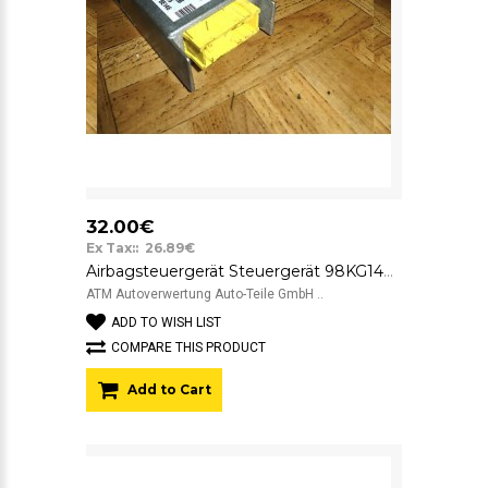
32.00€
Ex Tax:: 26.89€
Airbagsteuergerät Steuergerät 98KG14B056EB 100395609236 BE146 Ford KA
ATM Autoverwertung Auto-Teile GmbH ..
ADD TO WISH LIST
COMPARE THIS PRODUCT
Add to Cart