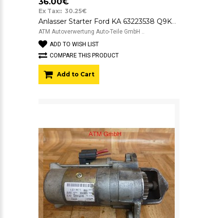
36.00€
Ex Tax:: 30.25€
Anlasser Starter Ford KA 63223538 Q9K3B M7061-1KW 95FB11000BD
ATM Autoverwertung Auto-Teile GmbH ..
ADD TO WISH LIST
COMPARE THIS PRODUCT
Add to Cart