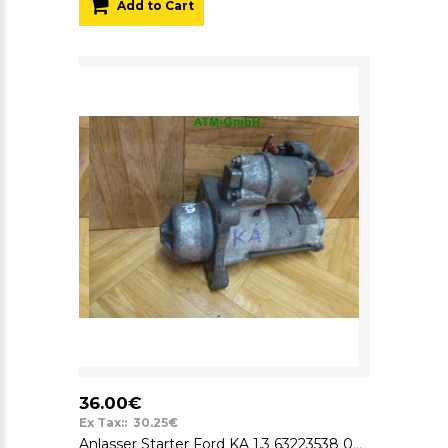
Add to Cart
36.00€
Ex Tax:: 30.25€
Anlasser Starter Ford KA 1,3 63223538 09K3B 12v 1kw 95FB11000BD 95FB-11000-BD