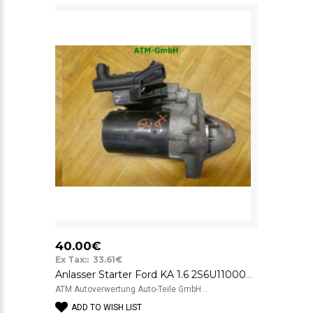
40.00€
Ex Tax:: 33.61€
Anlasser Starter Ford KA 1.6 2S6U11000DB 0001107418 Bosch 12v
ATM Autoverwertung Auto-Teile GmbH ..
ADD TO WISH LIST