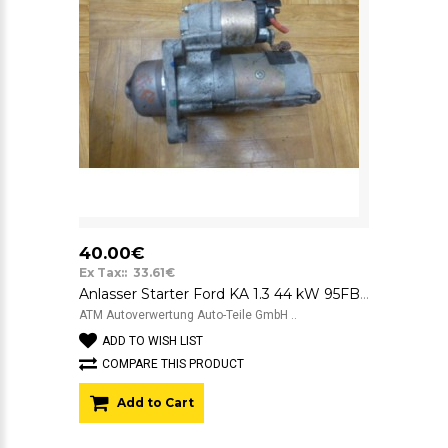
40.00€
Ex Tax:: 33.61€
Anlasser Starter Ford KA 1.3 44 kW 95FB11000BD Denso 63223538 12v 1.1 kW
ATM Autoverwertung Auto-Teile GmbH ..
ADD TO WISH LIST
COMPARE THIS PRODUCT
Add to Cart