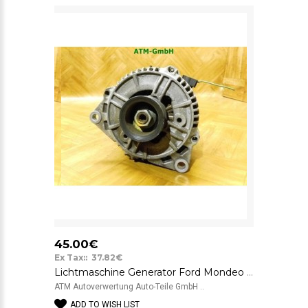
45.00€
Ex Tax:: 37.82€
Lichtmaschine Generator Ford Mondeo 1 Bosch 93BB10300AG 14 V 90 A
ATM Autoverwertung Auto-Teile GmbH ..
ADD TO WISH LIST