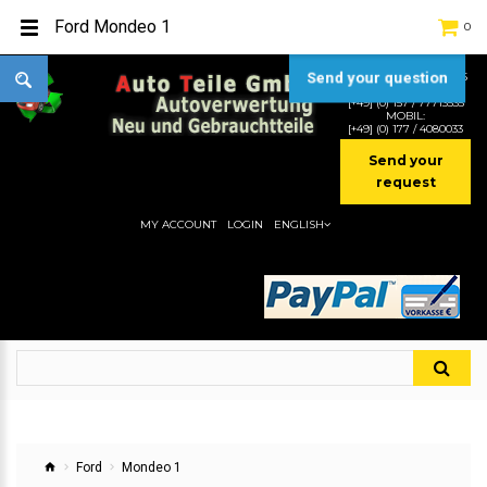
Ford Mondeo 1
0
Send your question
TEL:
[+49] (0) 2232-5205
MOBIL:
[+49] (0) 157 / 77713535
MOBIL:
[+49] (0) 177 / 4080033
Send your
request
MY ACCOUNT
LOGIN
ENGLISH
Ford
Mondeo 1