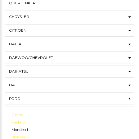
QUERLENKER
CHRYSLER
CITROËN
DACIA
DAEWOO/CHEVROLET
DAIHATSU
FIAT
FORD
C Max
Fiesta 3
Mondeo 1
Mondeo 3