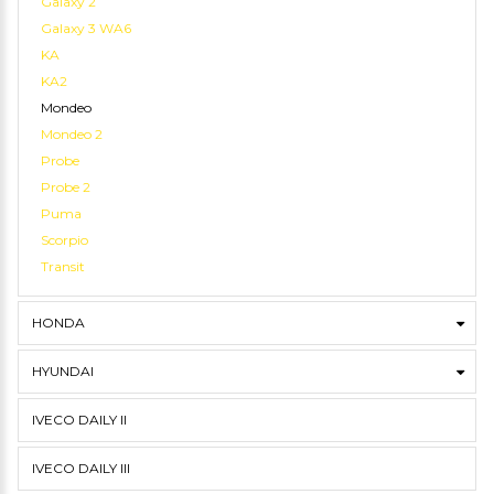
Galaxy 2
Galaxy 3 WA6
KA
KA2
Mondeo
Mondeo 2
Probe
Probe 2
Puma
Scorpio
Transit
HONDA
HYUNDAI
IVECO DAILY II
IVECO DAILY III