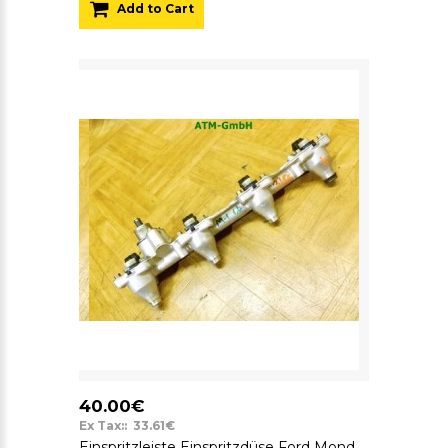
Add to Cart
40.00€
Ex Tax:: 33.61€
Einspritzleiste Einspritzdüse Ford Mondeo 1 I 988F9D280AC