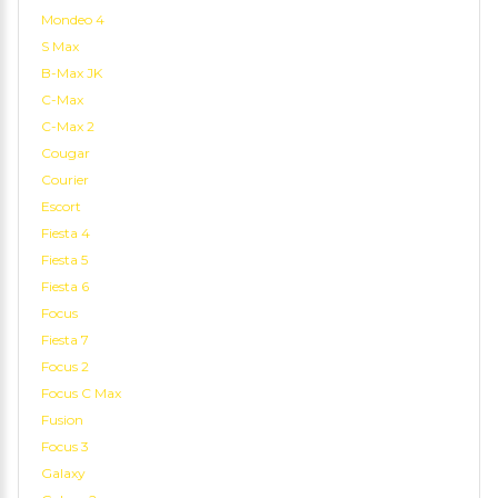
Mondeo 4
S Max
B-Max JK
C-Max
C-Max 2
Cougar
Courier
Escort
Fiesta 4
Fiesta 5
Fiesta 6
Focus
Fiesta 7
Focus 2
Focus C Max
Fusion
Focus 3
Galaxy