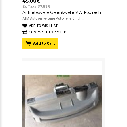
45.00€
Ex Tax:: 37.82€
Antriebswelle Gelenkwelle VW Fox rechts Beifahrerseite 6QE407272P
ATM Autoverwertung Auto-Teile GmbH ..
ADD TO WISH LIST
COMPARE THIS PRODUCT
Add to Cart