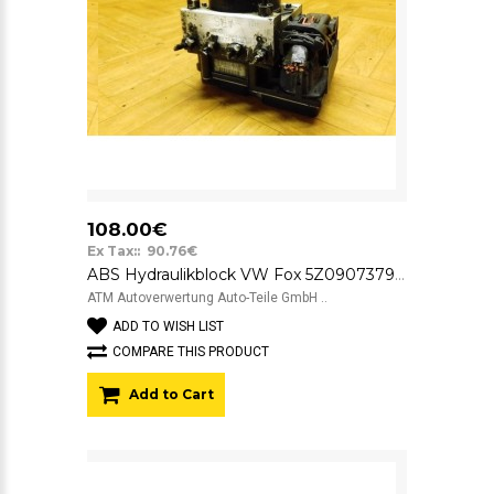
108.00€
Ex Tax:: 90.76€
ABS Hydraulikblock VW Fox 5Z0907379A 0265800468 0265231626 5Z0614117B
ATM Autoverwertung Auto-Teile GmbH ..
ADD TO WISH LIST
COMPARE THIS PRODUCT
Add to Cart