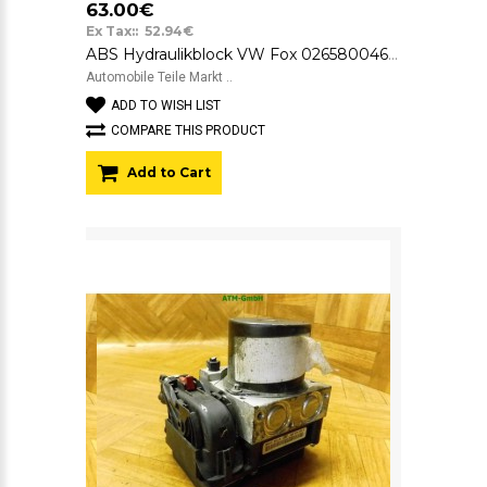
63.00€
Ex Tax:: 52.94€
ABS Hydraulikblock VW Fox 0265800468 5Z0907379A
Automobile Teile Markt ..
ADD TO WISH LIST
COMPARE THIS PRODUCT
Add to Cart