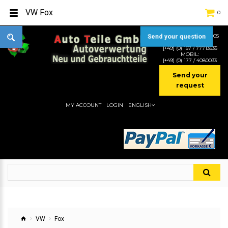
VW Fox
0
TEL:
[+49] (0) 2232-5205
Send your question
MOBIL:
[+49] (0) 157 / 77713535
MOBIL:
[+49] (0) 177 / 4080033
Send your
request
MY ACCOUNT
LOGIN
ENGLISH
VW
Fox