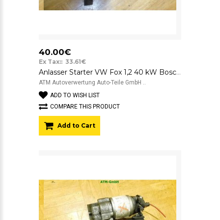
40.00€
Ex Tax:: 33.61€
Anlasser Starter VW Fox 1,2 40 kW Bosch 12v 001120400 021711023G
ATM Autoverwertung Auto-Teile GmbH ..
ADD TO WISH LIST
COMPARE THIS PRODUCT
Add to Cart