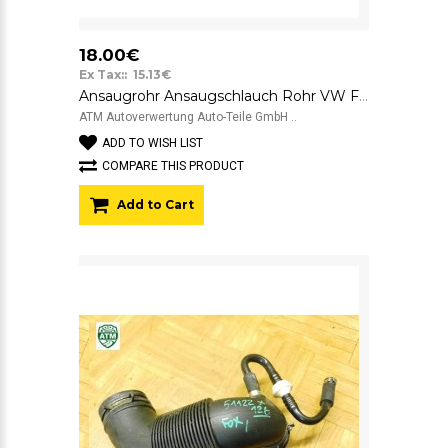
18.00€
Ex Tax:: 15.13€
Ansaugrohr Ansaugschlauch Rohr VW Fox 6Y0139684B
ATM Autoverwertung Auto-Teile GmbH ..
ADD TO WISH LIST
COMPARE THIS PRODUCT
Add to Cart