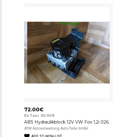
72.00€
Ex Tax:: 60.50€
ABS Hydraulikblock 12V VW Fox 1,2i 0265800468 0265233626 5Z0907379A 5Z0614117B
ATM Autoverwertung Auto-Teile GmbH ..
ADD TO WISH LIST