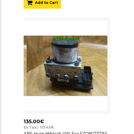
Add to Cart
135.00€
Ex Tax:: 113.45€
ABS Hyraulikblock VW Fox 5Z0907379A 0265231626 5Z0614117B 0265800468