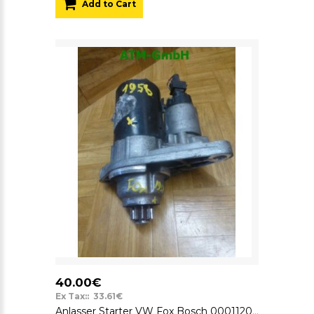
Add to Cart
40.00€
Ex Tax:: 33.61€
Anlasser Starter VW Fox Bosch 0001120400 12v 02T911023