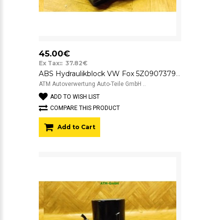
45.00€
Ex Tax:: 37.82€
ABS Hydraulikblock VW Fox 5Z0907379A 0265800468
ATM Autoverwertung Auto-Teile GmbH ..
ADD TO WISH LIST
COMPARE THIS PRODUCT
Add to Cart