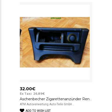
32.00€
Ex Tax:: 26.89€
Aschenbecher Zigarettenanzünder Renault Laguna I 7700822865
ATM Autoverwertung Auto-Teile GmbH ..
ADD TO WISH LIST