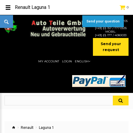
Renault Laguna 1
0
TEL:
[+49] (0) 2232-5205
Send your question
MOBIL:
[+49] (0) 157 / 77713535
MOBIL:
[+49] (0) 177 / 4080033
Send your
request
MY ACCOUNT
LOGIN
ENGLISH
Renault
Laguna 1