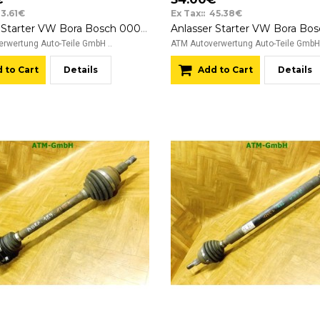
33.61€
Ex Tax:: 45.38€
Anlasser Starter VW Bora Bosch 0001121006 020911023F
rwertung Auto-Teile GmbH ..
ATM Autoverwertung Auto-Teile GmbH 
 to Cart
Details
Add to Cart
Details