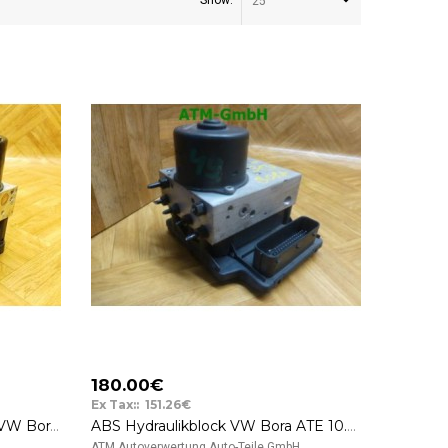
Show:
25
180.00€
Ex Tax:: 151.26€
ABS Hydraulikblock CTA ESP VW Bora ATE 1J0614517C 10.0206-0039.4
ABS Hydraulikblock VW Bora ATE 10.0204-0145.4 10.0947-0305.3 10.0208-0357.2
..
ATM Autoverwertung Auto-Teile GmbH ..