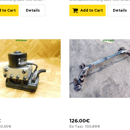
 to Cart
Details
Add to Cart
Details
€
126.00€
60.50€
Ex Tax:: 105.88€