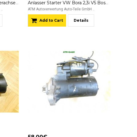
Achse Achsträger hinten Hinterachse VW Bora 1J2
Anlasser Starter VW Bora 2,3i V5 Bosch 0001125009 02A911023S
..
ATM Autoverwertung Auto-Teile GmbH ..
Add to Cart
Details
58.00€