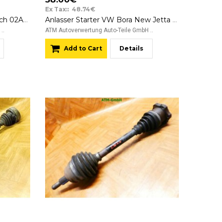
Ex Tax:: 48.74€
Anlasser Starter VW Bora Bosch 02A911024D 12v
Anlasser Starter VW Bora New Jetta Bosch 0001121006 020911023F
..
ATM Autoverwertung Auto-Teile GmbH ..
Add to Cart
Details