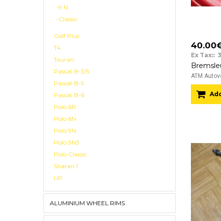
-9 N
-Classic
Golf Plus
40.00
T4
Ex Tax:: 
Touran
Passat B-3/5
ATM Autove
Passat B-5
Add
Passat B-6
Polo 6R
Polo 6N
Polo 9N
Polo 9N3
Polo Classic
Sharan 1
UP
ALUMINIUM WHEEL RIMS