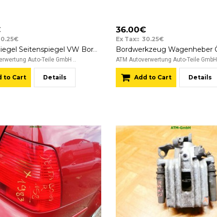
€
36.00€
30.25€
Ex Tax:: 30.25€
Außenspiegel Seitenspiegel VW Bora rechts Farbcode LB5N Indigoblau Blau
rwertung Auto-Teile GmbH ..
ATM Autoverwertung Auto-Teile GmbH 
 to Cart
Details
Add to Cart
Details