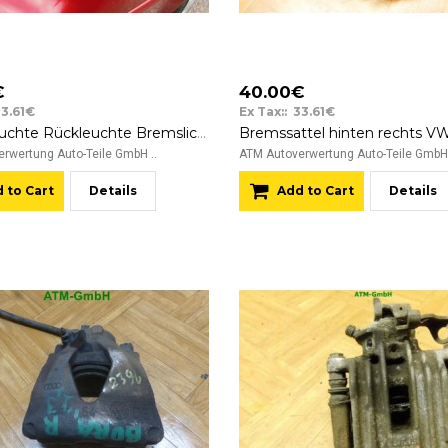
€
40.00€
33.61€
Ex Tax:: 33.61€
Bremsleuchte Rückleuchte Bremslicht Rücklicht VW Bora New Jetta rechts
rwertung Auto-Teile GmbH ..
ATM Autoverwertung Auto-Teile GmbH 
 to Cart
Details
Add to Cart
Details