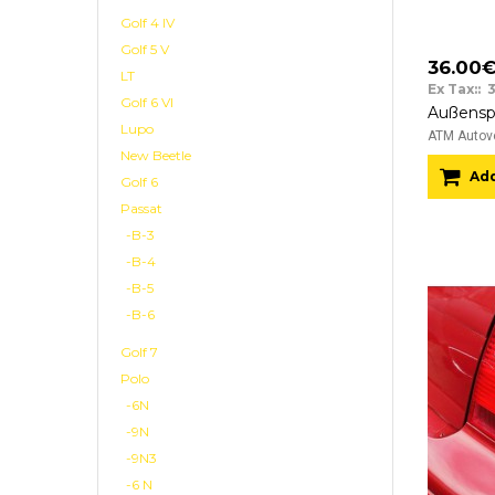
Golf 4 IV
Golf 5 V
36.00
LT
Ex Tax:: 
Golf 6 VI
Lupo
ATM Autove
New Beetle
Add
Golf 6
Passat
-B-3
-B-4
-B-5
-B-6
Golf 7
Polo
-6N
-9N
-9N3
-6 N