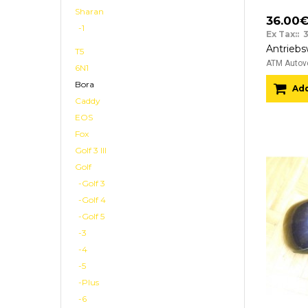
Sharan
36.00
-1
Ex Tax:: 
T5
ATM Autove
6N1
Bora
Add
Caddy
EOS
Fox
Golf 3 III
Golf
-Golf 3
-Golf 4
-Golf 5
-3
-4
-5
-Plus
-6