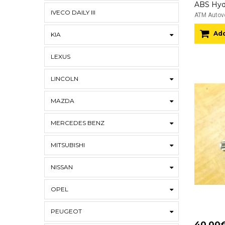
IVECO DAILY III
ATM Autove
Add
KIA
LEXUS
LINCOLN
MAZDA
MERCEDES BENZ
MITSUBISHI
NISSAN
OPEL
PEUGEOT
40.00