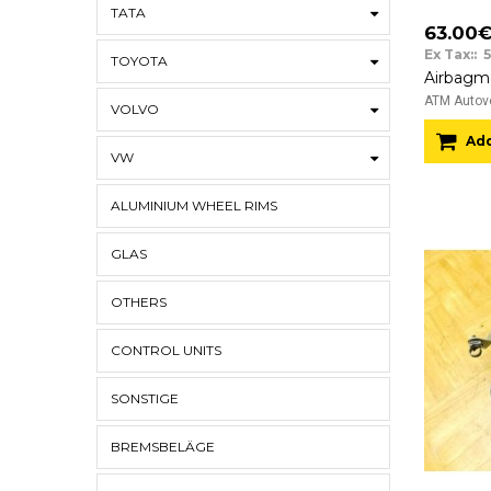
TATA
63.00
Ex Tax:: 
TOYOTA
ATM Autove
VOLVO
Add
VW
ALUMINIUM WHEEL RIMS
GLAS
OTHERS
CONTROL UNITS
SONSTIGE
BREMSBELÄGE