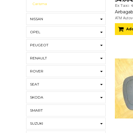
Carisma
Ex Tax:: 
ATM Autove
NISSAN
Add
OPEL
PEUGEOT
RENAULT
ROVER
SEAT
SKODA
SMART
SUZUKI