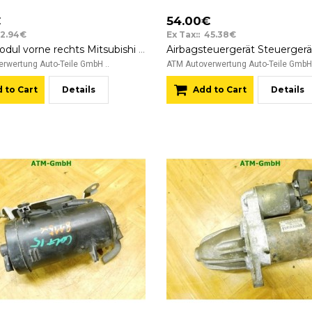
€
54.00€
52.94€
Ex Tax:: 45.38€
Airbagmodul vorne rechts Mitsubishi Colt 6 VI 3 türig PMN108642 Beifahrerseite
rwertung Auto-Teile GmbH ..
ATM Autoverwertung Auto-Teile GmbH 
 to Cart
Details
Add to Cart
Details