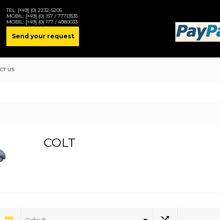
TEL:
[+49] (0) 2232-5205
MOBIL:
[+49] (0) 157 / 77713535
MOBIL:
[+49] (0) 177 / 4080033
Send your request
CT US
COLT