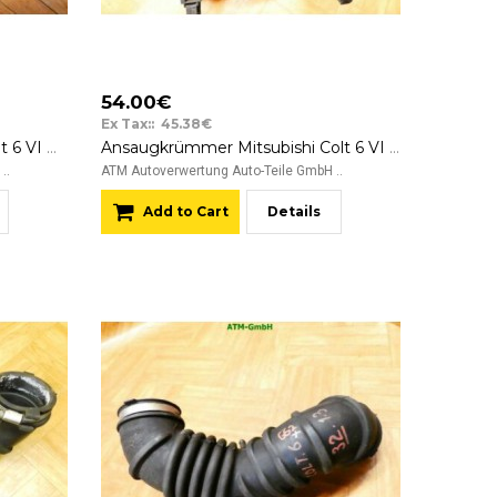
54.00€
Ex Tax:: 45.38€
Anlasser Starter Mitsubishi Colt 6 VI MR994922 M000T45271ZT 12v
Ansaugkrümmer Mitsubishi Colt 6 VI MN143823
..
ATM Autoverwertung Auto-Teile GmbH ..
Add to Cart
Details