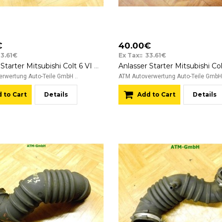
€
40.00€
33.61€
Ex Tax:: 33.61€
Anlasser Starter Mitsubishi Colt 6 VI MR994922 M000T45271ZT 12v
rwertung Auto-Teile GmbH ..
ATM Autoverwertung Auto-Teile GmbH 
 to Cart
Details
Add to Cart
Details