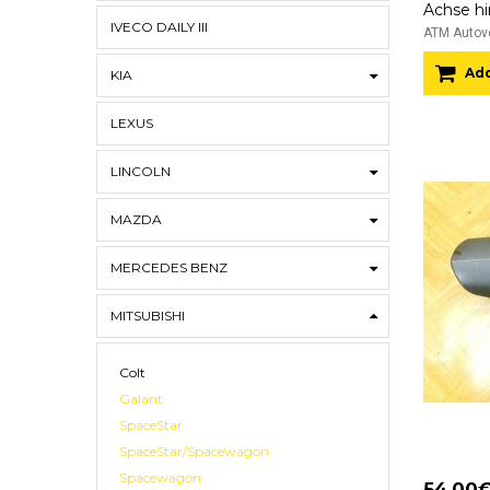
IVECO DAILY III
ATM Autove
Add
KIA
LEXUS
LINCOLN
MAZDA
MERCEDES BENZ
MITSUBISHI
Colt
Galant
SpaceStar
SpaceStar/Spacewagon
Spacewagon
54.00