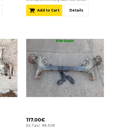
Add to Cart
Details
117.00€
Ex Tax:: 98.32€