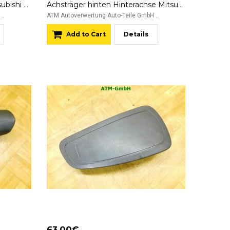
Achse vorne Vorderachse Mitsubishi Colt 6 VI
Achsträger hinten Hinterachse Mitsubishi Colt 6 VI 3 türig
..
ATM Autoverwertung Auto-Teile GmbH ..
Add to Cart
Details
63.00€