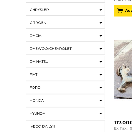
CHRYSLER
Add
CITROËN
DACIA
DAEWOO/CHEVROLET
DAIHATSU
FIAT
FORD
HONDA
HYUNDAI
117.00
IVECO DAILY II
Ex Tax:: 