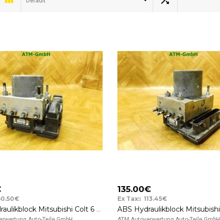
Default
€
135.00€
60.50€
Ex Tax:: 113.45€
ABS Hydraulikblock Mitsubishi Colt 6 VI Bosch 0265231502 A4544200975 MN116161
rwertung Auto-Teile GmbH ..
ATM Autoverwertung Auto-Teile GmbH 