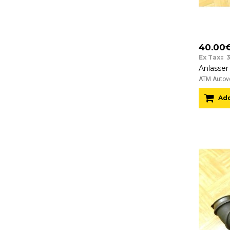
40.00
Ex Tax:: 
ATM Autove
Add