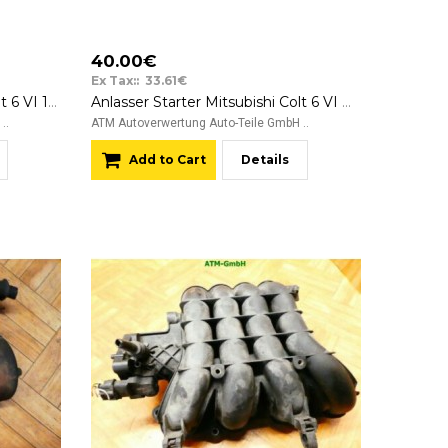
40.00€
Ex Tax:: 33.61€
Anlasser Starter Mitsubishi Colt 6 VI 12 v MR994922 M000T45271ZT
Anlasser Starter Mitsubishi Colt 6 VI MR994922 M000T45271ZT 12V
..
ATM Autoverwertung Auto-Teile GmbH ..
Add to Cart
Details