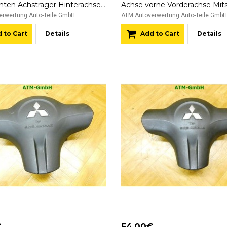
Achse hinten Achsträger Hinterachse Mitsubishi Colt 6 VI 3 türig
rwertung Auto-Teile GmbH ..
ATM Autoverwertung Auto-Teile GmbH 
 to Cart
Details
Add to Cart
Details
€
54.00€