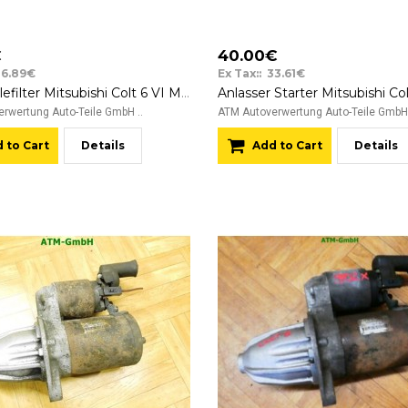
€
40.00€
26.89€
Ex Tax:: 33.61€
Aktivkohlefilter Mitsubishi Colt 6 VI MR993308 A4544700059
rwertung Auto-Teile GmbH ..
ATM Autoverwertung Auto-Teile GmbH 
 to Cart
Details
Add to Cart
Details