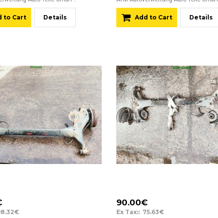
 to Cart
Details
Add to Cart
Details
€
90.00€
98.32€
Ex Tax:: 75.63€