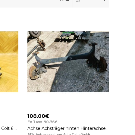
Show:
25
108.00€
Ex Tax:: 90.76€
ABS Hydraulikblock Mitsubishi Colt 6 VI Bosch 4670A403 0265230168 0265951048
Achse Achsträger hinten Hinterachse Mitsubishi Colt 6 VI
..
ATM Autoverwertung Auto-Teile GmbH ..