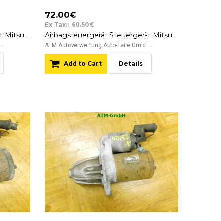
72.00€
Ex Tax:: 60.50€
Airbagsteuergerät Steuergerät Mitsubishi Colt 6 VI Bosch 0285001686 MR587757
Airbagsteuergerät Steuergerät Mitsubishi Colt 6 VI Bosch 8635A225 DPSCB
..
ATM Autoverwertung Auto-Teile GmbH ..
Add to Cart
Details