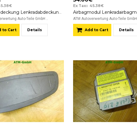
45.38€
Ex Tax:: 45.38€
Airbagabdeckung Lenkradabdeckung Mitsubishi Colt 6 VI
rwertung Auto-Teile GmbH ..
ATM Autoverwertung Auto-Teile GmbH 
 to Cart
Details
Add to Cart
Details