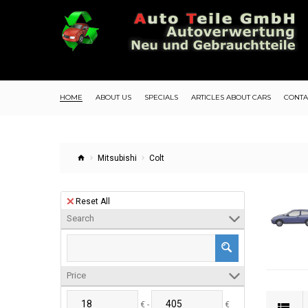
HOME
ABOUT US
SPECIALS
ARTICLES ABOUT CARS
CONTA
Mitsubishi
Colt
Reset All
Search
Price
€ -
€