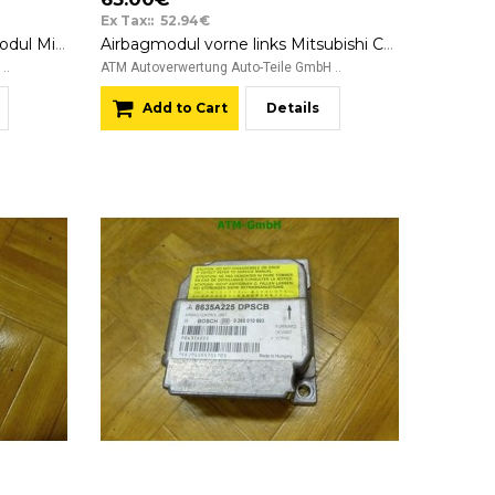
Ex Tax:: 52.94€
Airbagmodul Lenkradairbagmodul Mitsubishi Colt 6 VI
Airbagmodul vorne links Mitsubishi Colt 6 VI 3 türig PMN108641 Fahrerseite
..
ATM Autoverwertung Auto-Teile GmbH ..
Add to Cart
Details