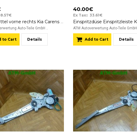
€
40.00€
28.57€
Ex Tax:: 33.61€
Bremssattel vorne rechts Kia Carens II 2,0 CRDi KMC BK4
rwertung Auto-Teile GmbH ..
ATM Autoverwertung Auto-Teile GmbH 
 to Cart
Details
Add to Cart
Details