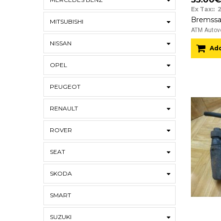
Ex Tax:: 
MITSUBISHI
ATM Autove
NISSAN
Add
OPEL
PEUGEOT
RENAULT
ROVER
SEAT
SKODA
SMART
SUZUKI