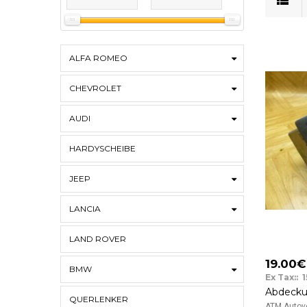
ALFA ROMEO
CHEVROLET
AUDI
HARDYSCHEIBE
JEEP
LANCIA
LAND ROVER
19.00€
BMW
Ex Tax:: 
QUERLENKER
ATM Autove