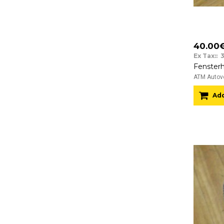
40.00
Ex Tax:: 
ATM Autove
Add