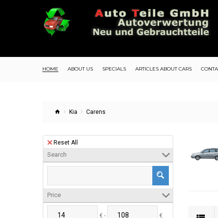
HOME
ABOUT US
SPECIALS
ARTICLES ABOUT CARS
CONTA
Kia
Carens
Reset All
Search
Price
€ -
€