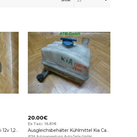
Show:
25
20.00€
Ex Tax:: 16.81€
Anlasser Starter Kia Carens 1,8i 12v 1,2kW M42373 OK95618400
Ausgleichsbehälter Kühlmittel Kia Carens II 2,0 CRDi 0K2KB15350
..
ATM Autoverwertung Auto-Teile GmbH ..