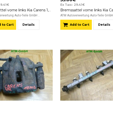
29.41€
Ex Tax:: 29.41€
Bremssattel vorne links Kia Carens 1,8i KASCO RSFL KMC BK1 10180A
rwertung Auto-Teile GmbH ..
ATM Autoverwertung Auto-Teile GmbH 
 to Cart
Details
Add to Cart
Details