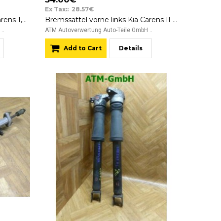
Ex Tax:: 28.57€
Bremssattel vorne links Kia Carens 1,8i KASCO RSFL KMC BK6
Bremssattel vorne links Kia Carens II 2,0 CRDi BK4 AC60
..
ATM Autoverwertung Auto-Teile GmbH ..
Add to Cart
Details