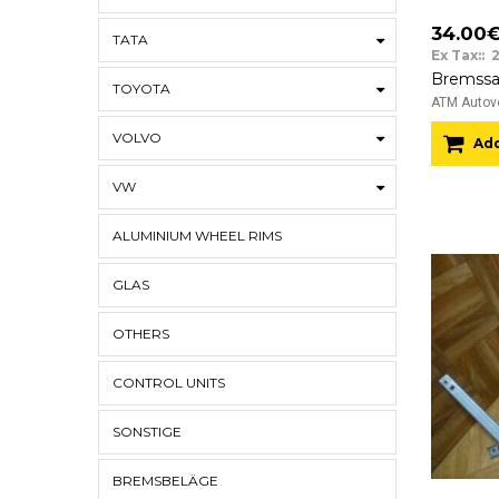
34.00
TATA
Ex Tax:: 
TOYOTA
ATM Autove
VOLVO
Add
VW
ALUMINIUM WHEEL RIMS
GLAS
OTHERS
CONTROL UNITS
SONSTIGE
BREMSBELÄGE