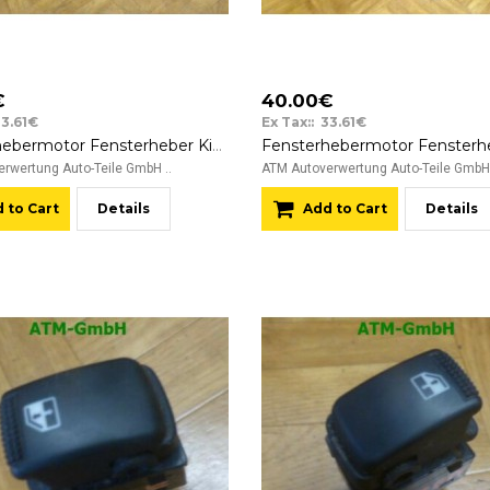
€
40.00€
33.61€
Ex Tax:: 33.61€
Fensterhebermotor Fensterheber Kia Carens hinten rechts Denso OK2FA-58/7256Y 12v
rwertung Auto-Teile GmbH ..
ATM Autoverwertung Auto-Teile GmbH 
 to Cart
Details
Add to Cart
Details