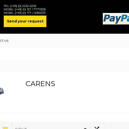
TEL:
[+49] (0) 2232-5205
MOBIL:
[+49] (0) 157 / 77713535
MOBIL:
[+49] (0) 177 / 4080033
Send your request
CT US
CARENS