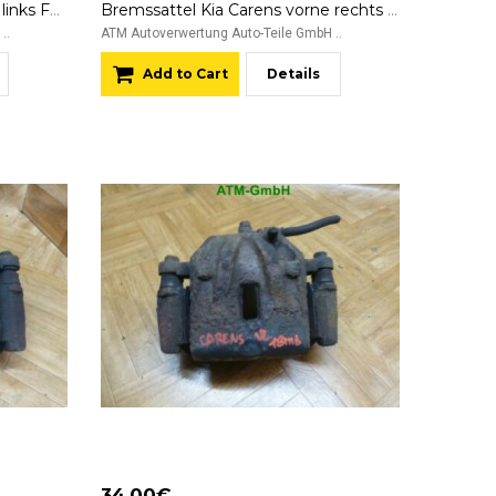
Bremssattel Kia Carens vorne links Fahrerseite KASCO
Bremssattel Kia Carens vorne rechts Beifahrerseite
..
ATM Autoverwertung Auto-Teile GmbH ..
Add to Cart
Details
34.00€