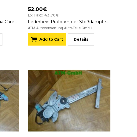
52.00€
Ex Tax:: 43.70€
Einspritzdüse Einspritzleiste Kia Carens 2.0 CVVT 102 kW 139 PS
Federbein Pralldämpfer Stoßdämpfer Kia Carens x 2 Stück hinten 55311-1D400
..
ATM Autoverwertung Auto-Teile GmbH ..
Add to Cart
Details