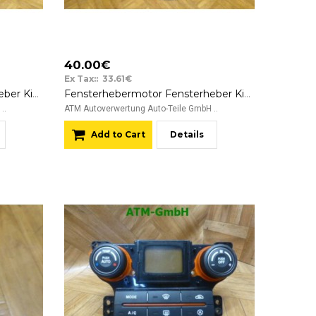
40.00€
Ex Tax:: 33.61€
Fensterhebermotor Fensterheber Kia Carens hinten rechts Denso OK2FA-58/7356Y 12v
Fensterhebermotor Fensterheber Kia Carens vorne rechts Denso OK2FA-58/7256Y 12v
..
ATM Autoverwertung Auto-Teile GmbH ..
Add to Cart
Details