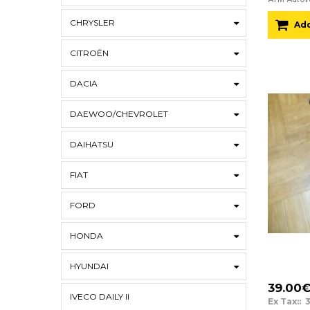
CHRYSLER
Add
CITROËN
DACIA
DAEWOO/CHEVROLET
DAIHATSU
FIAT
FORD
HONDA
HYUNDAI
39.00
IVECO DAILY II
Ex Tax:: 