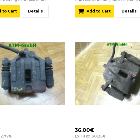
 to Cart
Details
Add to Cart
Details
€
36.00€
32.77€
Ex Tax:: 30.25€