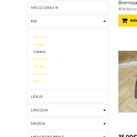
Bremssat
IVECO DAILY III
ATM Autove
Add
KIA
Shuma
Venga
Carens
Carnival
Cerato
Picanto
Rio
LEXUS
LINCOLN
MAZDA
35.00
MERCEDES BENZ