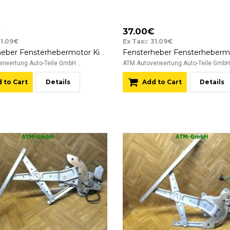
€
37.00€
31.09€
Ex Tax:: 31.09€
Fensterheber Fensterhebermotor Kia Carens hinten links Fahrerseite Denso 12v
rwertung Auto-Teile GmbH ..
ATM Autoverwertung Auto-Teile GmbH 
 to Cart
Details
Add to Cart
Details