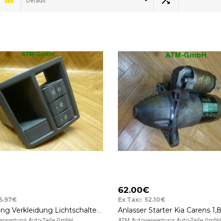
Default
62.00€
15.97€
Ex Tax:: 52.10€
Abdeckung Verkleidung Lichtschalter Kia Carens 2,0 CRDi 0K2FA55311
rwertung Auto-Teile GmbH ..
ATM Autoverwertung Auto-Teile GmbH 