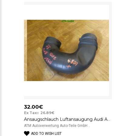
32.00€
Ex Tax:: 26.89€
Ansaugschlauch Luftansaugung Audi A3 8P 2.0 TDI 16V 103 kW 1K0129618AT
ATM Autoverwertung Auto-Teile GmbH ..
ADD TO WISH LIST