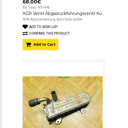
68.00€
Ex Tax:: 57.14€
AGR Ventil Abgasruckführungsventil Kühler Audi A3 8P 03G131512G
ATM Autoverwertung Auto-Teile GmbH ..
ADD TO WISH LIST
COMPARE THIS PRODUCT
Add to Cart