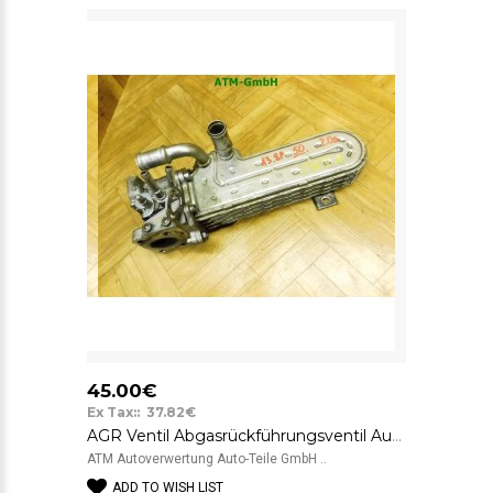
45.00€
Ex Tax:: 37.82€
AGR Ventil Abgasrückführungsventil Audi A3 8P 03G131513J
ATM Autoverwertung Auto-Teile GmbH ..
ADD TO WISH LIST