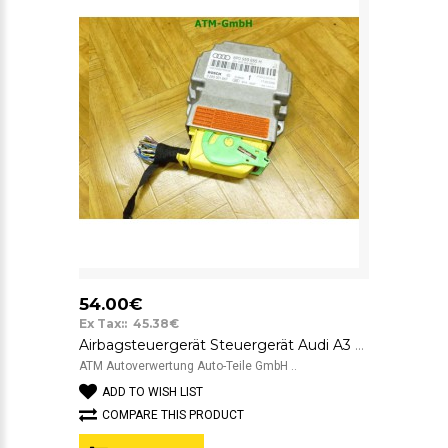
54.00€
Ex Tax:: 45.38€
Airbagsteuergerät Steuergerät Audi A3 8P Bosch 8P0959655H 0285001857
ATM Autoverwertung Auto-Teile GmbH ..
ADD TO WISH LIST
COMPARE THIS PRODUCT