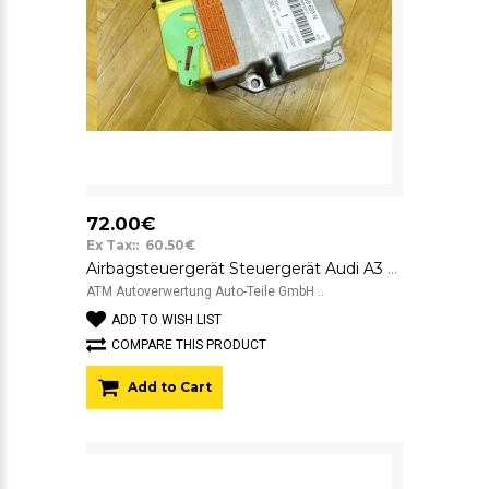
72.00€
Ex Tax:: 60.50€
Airbagsteuergerät Steuergerät Audi A3 8P 8P0959655N Bosch 0285010182
ATM Autoverwertung Auto-Teile GmbH ..
ADD TO WISH LIST
COMPARE THIS PRODUCT
Add to Cart