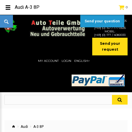
Audi A-3 8P
0
TEL:
[+49] (0) 2232-5205
Send your question
MOBIL:
[+49] (0) 157 / 77713535
MOBIL:
[+49] (0) 177 / 4080033
Send your
request
MY ACCOUNT
LOGIN
ENGLISH
Audi
A-3 8P