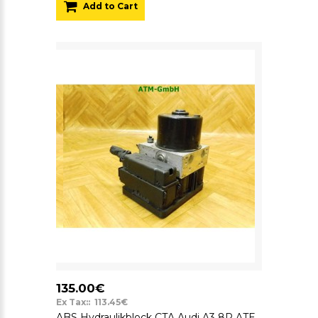
Add to Cart
135.00€
Ex Tax:: 113.45€
ABS Hydraulikblock CTA Audi A3 8P ATE 10.0206-0221.4 1K0907379AA