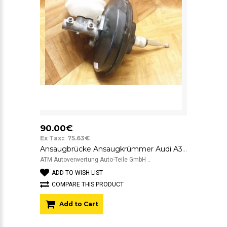
90.00€
Ex Tax:: 75.63€
Ansaugbrücke Ansaugkrümmer Audi A3 8P 1,6 06A133203CT 0261230031
ATM Autoverwertung Auto-Teile GmbH ..
ADD TO WISH LIST
COMPARE THIS PRODUCT
Add to Cart