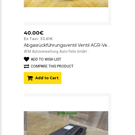
40.00€
Ex Tax:: 33.61€
Abgasrückführungsventil Ventil AGR-Ventil Audi A3 8P 038131501AB
ATM Autoverwertung Auto-Teile GmbH ..
ADD TO WISH LIST
COMPARE THIS PRODUCT
Add to Cart