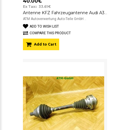
40.00€
Ex Tax:: 33.61€
Antenne KFZ Fahrzeugantenne Audi A3 8P 8P0035503L 7617431028 Blaupunkt
ATM Autoverwertung Auto-Teile GmbH ..
ADD TO WISH LIST
COMPARE THIS PRODUCT
Add to Cart