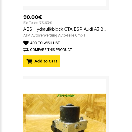
90.00€
Ex Tax:: 75.63€
ABS Hydraulikblock CTA ESP Audi A3 8P 1K0614517H 10.0206-0106.4 ATE
ATM Autoverwertung Auto-Teile GmbH ..
ADD TO WISH LIST
COMPARE THIS PRODUCT
Add to Cart