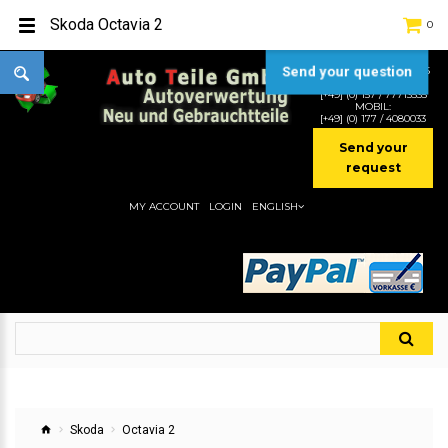
Skoda Octavia 2
0
Send your question
TEL:
[+49] (0) 2232-5205
MOBIL:
[+49] (0) 157 / 77713535
MOBIL:
[+49] (0) 177 / 4080033
Send your
request
MY ACCOUNT
LOGIN
ENGLISH
Skoda
Octavia 2