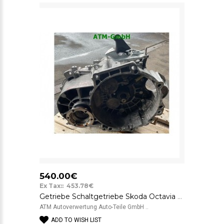
540.00€
Ex Tax:: 453.78€
Getriebe Schaltgetriebe Skoda Octavia 2 II 2.0 TDI RS 125 kW Getriebecode NFN
ATM Autoverwertung Auto-Teile GmbH ..
ADD TO WISH LIST