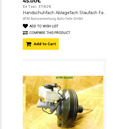
45.00€
Ex Tax:: 37.82€
Handschuhfach Ablagefach Staufach Fach Skoda Octavia 2 II 1Z1857103
ATM Autoverwertung Auto-Teile GmbH ..
ADD TO WISH LIST
COMPARE THIS PRODUCT
Add to Cart