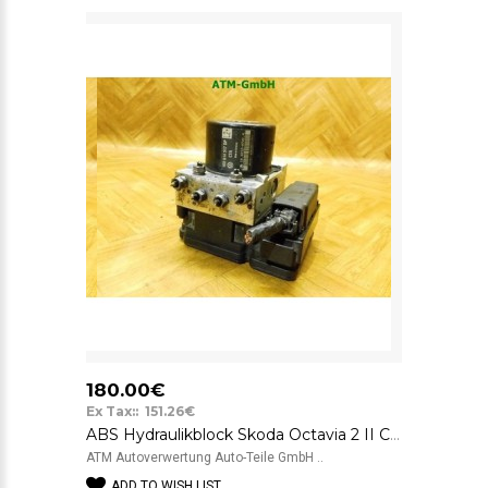
180.00€
Ex Tax:: 151.26€
ABS Hydraulikblock Skoda Octavia 2 II CTA ESP ATE 1K0614517DP 10.0212-0701.4
ATM Autoverwertung Auto-Teile GmbH ..
ADD TO WISH LIST