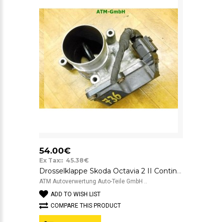
54.00€
Ex Tax:: 45.38€
Drosselklappe Skoda Octavia 2 II Continental VDO 03L128063E A2C53338105
ATM Autoverwertung Auto-Teile GmbH ..
ADD TO WISH LIST
COMPARE THIS PRODUCT