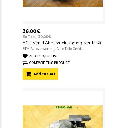
36.00€
Ex Tax:: 30.25€
AGR Ventil Abgasrückführungsventil Skoda Octavia 2 II 038131501AF
ATM Autoverwertung Auto-Teile GmbH ..
ADD TO WISH LIST
COMPARE THIS PRODUCT
Add to Cart