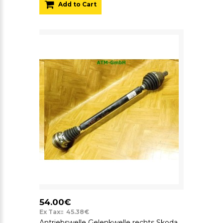
Add to Cart
54.00€
Ex Tax:: 45.38€
Antriebswelle Gelenkwelle rechts Skoda Octavia 2 II Beifahrerseite 1K0407272NJ